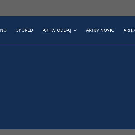
LNO
SPORED
ARHIV ODDAJ
ARHIV NOVIC
ARHI