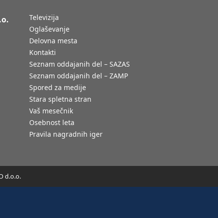
Televizija
.o.
Oglaševanje
Delovna mesta
Kontakti
Seznam oddajanih del – SAZAS
Seznam oddajanih del – ZAMP
Spored za medije
Stara spletna stran
Vaš mesečnik
Osebnost leta
Pravila nagradnih iger
 d.o.o.