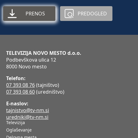
PRENOS
PREDOGLED
TELEVIZIJA NOVO MESTO d.o.o.
Podbevškova ulica 12
8000 Novo mesto
Telefon:
07 393 08 76
(tajništvo)
07 393 08 60
(uredništvo)
E-naslov:
tajnistvo@tv-nm.si
uredniki@tv-nm.si
Televizija
Oglaševanje
Delovna mesta