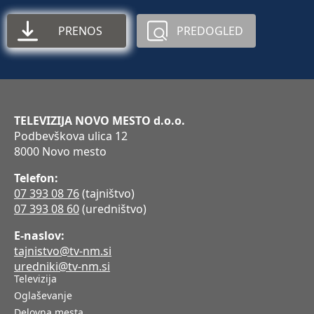
PRENOS
PREDOGLED
TELEVIZIJA NOVO MESTO d.o.o.
Podbevškova ulica 12
8000 Novo mesto
Telefon:
07 393 08 76
(tajništvo)
07 393 08 60
(uredništvo)
E-naslov:
tajnistvo@tv-nm.si
uredniki@tv-nm.si
Televizija
Oglaševanje
Delovna mesta