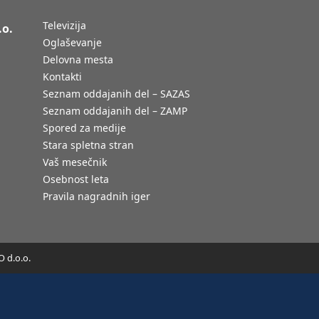
Televizija
.o.
Oglaševanje
Delovna mesta
Kontakti
Seznam oddajanih del – SAZAS
Seznam oddajanih del – ZAMP
Spored za medije
Stara spletna stran
Vaš mesečnik
Osebnost leta
Pravila nagradnih iger
 d.o.o.