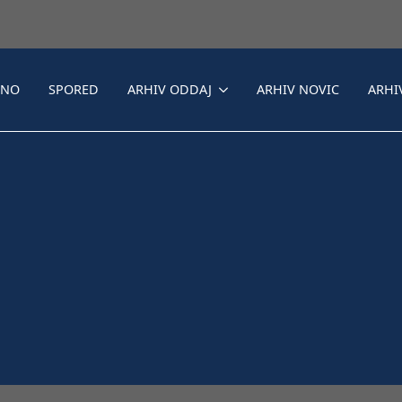
LNO
SPORED
ARHIV ODDAJ
ARHIV NOVIC
ARHI