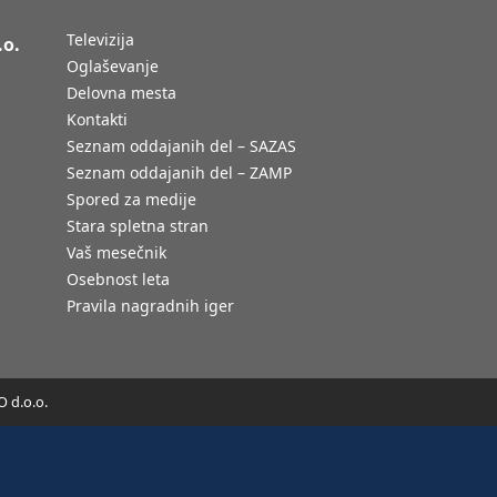
Televizija
.o.
Oglaševanje
Delovna mesta
Kontakti
Seznam oddajanih del – SAZAS
Seznam oddajanih del – ZAMP
Spored za medije
Stara spletna stran
Vaš mesečnik
Osebnost leta
Pravila nagradnih iger
 d.o.o.