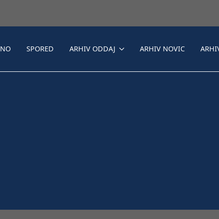
LNO
SPORED
ARHIV ODDAJ
ARHIV NOVIC
ARHI