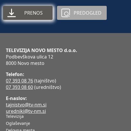
PRENOS
PREDOGLED
TELEVIZIJA NOVO MESTO d.o.o.
Podbevškova ulica 12
8000 Novo mesto
Telefon:
07 393 08 76
(tajništvo)
07 393 08 60
(uredništvo)
E-naslov:
tajnistvo@tv-nm.si
uredniki@tv-nm.si
Televizija
Oglaševanje
Delovna mesta