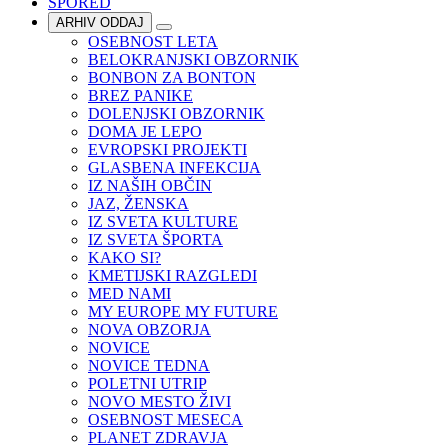
SPORED
ARHIV ODDAJ
OSEBNOST LETA
BELOKRANJSKI OBZORNIK
BONBON ZA BONTON
BREZ PANIKE
DOLENJSKI OBZORNIK
DOMA JE LEPO
EVROPSKI PROJEKTI
GLASBENA INFEKCIJA
IZ NAŠIH OBČIN
JAZ, ŽENSKA
IZ SVETA KULTURE
IZ SVETA ŠPORTA
KAKO SI?
KMETIJSKI RAZGLEDI
MED NAMI
MY EUROPE MY FUTURE
NOVA OBZORJA
NOVICE
NOVICE TEDNA
POLETNI UTRIP
NOVO MESTO ŽIVI
OSEBNOST MESECA
PLANET ZDRAVJA