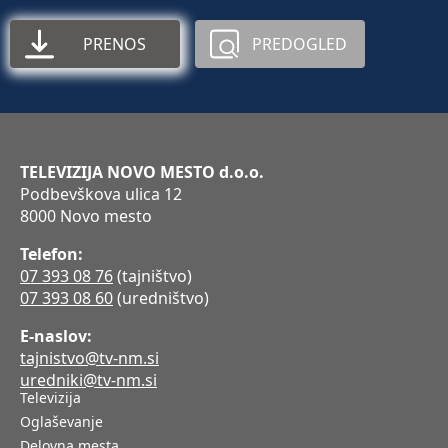
PRENOS
PREDOGLED
TELEVIZIJA NOVO MESTO d.o.o.
Podbevškova ulica 12
8000 Novo mesto
Telefon:
07 393 08 76
(tajništvo)
07 393 08 60
(uredništvo)
E-naslov:
tajnistvo@tv-nm.si
uredniki@tv-nm.si
Televizija
Oglaševanje
Delovna mesta