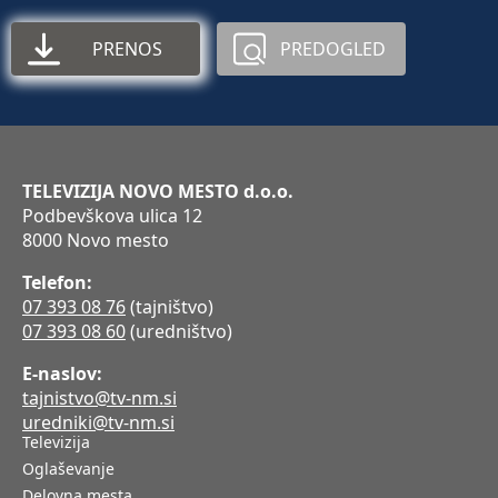
PRENOS
PREDOGLED
TELEVIZIJA NOVO MESTO d.o.o.
Podbevškova ulica 12
8000 Novo mesto
Telefon:
07 393 08 76
(tajništvo)
07 393 08 60
(uredništvo)
E-naslov:
tajnistvo@tv-nm.si
uredniki@tv-nm.si
Televizija
Oglaševanje
Delovna mesta