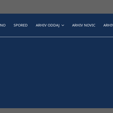
LNO
SPORED
ARHIV ODDAJ
ARHIV NOVIC
ARHI