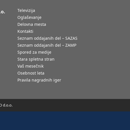
Televizija
.o.
Oglaševanje
Delovna mesta
Kontakti
Seznam oddajanih del – SAZAS
Seznam oddajanih del – ZAMP
Spored za medije
Stara spletna stran
Vaš mesečnik
Osebnost leta
Pravila nagradnih iger
 d.o.o.