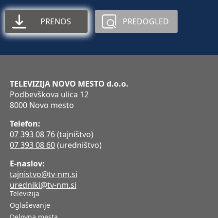
PRENOS
PREDOGLED
TELEVIZIJA NOVO MESTO d.o.o.
Podbevškova ulica 12
8000 Novo mesto
Telefon:
07 393 08 76
(tajništvo)
07 393 08 60
(uredništvo)
E-naslov:
tajnistvo@tv-nm.si
uredniki@tv-nm.si
Televizija
Oglaševanje
Delovna mesta