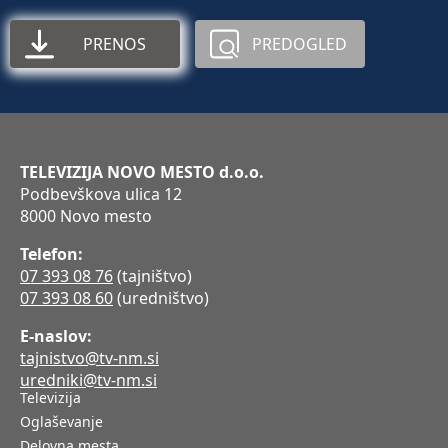
PRENOS
PREDOGLED
TELEVIZIJA NOVO MESTO d.o.o.
Podbevškova ulica 12
8000 Novo mesto
Telefon:
07 393 08 76
(tajništvo)
07 393 08 60
(uredništvo)
E-naslov:
tajnistvo@tv-nm.si
uredniki@tv-nm.si
Televizija
Oglaševanje
Delovna mesta