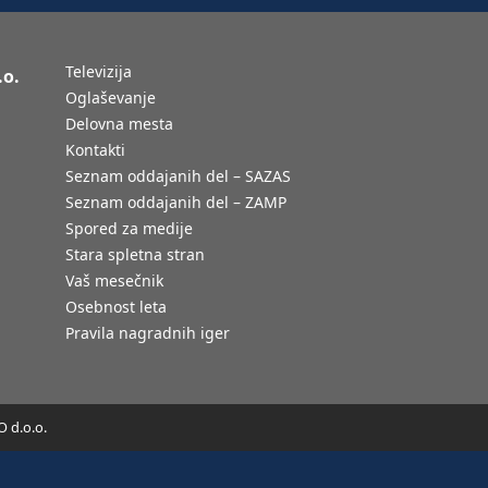
Televizija
.o.
Oglaševanje
Delovna mesta
Kontakti
Seznam oddajanih del – SAZAS
Seznam oddajanih del – ZAMP
Spored za medije
Stara spletna stran
Vaš mesečnik
Osebnost leta
Pravila nagradnih iger
 d.o.o.