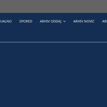
TUALNO
SPORED
ARHIV ODDAJ
ARHIV NOVIC
AR