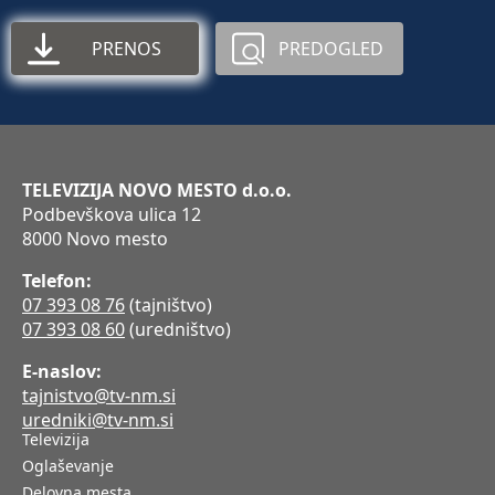
PRENOS
PREDOGLED
TELEVIZIJA NOVO MESTO d.o.o.
Podbevškova ulica 12
8000 Novo mesto
Telefon:
07 393 08 76
(tajništvo)
07 393 08 60
(uredništvo)
E-naslov:
tajnistvo@tv-nm.si
uredniki@tv-nm.si
Televizija
Oglaševanje
Delovna mesta