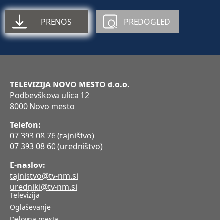
PRENOS
PREDOGLED
TELEVIZIJA NOVO MESTO d.o.o.
Podbevškova ulica 12
8000 Novo mesto
Telefon:
07 393 08 76
(tajništvo)
07 393 08 60
(uredništvo)
E-naslov:
tajnistvo@tv-nm.si
uredniki@tv-nm.si
Televizija
Oglaševanje
Delovna mesta