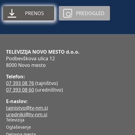
PRENOS
PREDOGLED
TELEVIZIJA NOVO MESTO d.o.o.
Podbevškova ulica 12
8000 Novo mesto
Telefon:
07 393 08 76
(tajništvo)
07 393 08 60
(uredništvo)
E-naslov:
tajnistvo@tv-nm.si
uredniki@tv-nm.si
Televizija
Oglaševanje
Delovna mesta