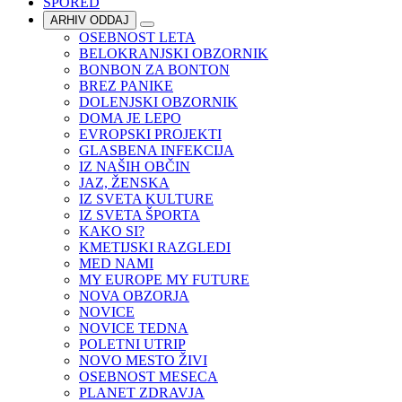
SPORED
ARHIV ODDAJ
OSEBNOST LETA
BELOKRANJSKI OBZORNIK
BONBON ZA BONTON
BREZ PANIKE
DOLENJSKI OBZORNIK
DOMA JE LEPO
EVROPSKI PROJEKTI
GLASBENA INFEKCIJA
IZ NAŠIH OBČIN
JAZ, ŽENSKA
IZ SVETA KULTURE
IZ SVETA ŠPORTA
KAKO SI?
KMETIJSKI RAZGLEDI
MED NAMI
MY EUROPE MY FUTURE
NOVA OBZORJA
NOVICE
NOVICE TEDNA
POLETNI UTRIP
NOVO MESTO ŽIVI
OSEBNOST MESECA
PLANET ZDRAVJA