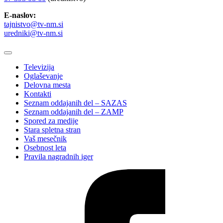
E-naslov:
tajnistvo@tv-nm.si
uredniki@tv-nm.si
Televizija
Oglaševanje
Delovna mesta
Kontakti
Seznam oddajanih del – SAZAS
Seznam oddajanih del – ZAMP
Spored za medije
Stara spletna stran
Vaš mesečnik
Osebnost leta
Pravila nagradnih iger