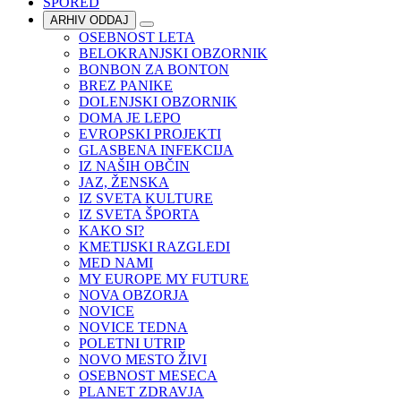
SPORED
ARHIV ODDAJ
OSEBNOST LETA
BELOKRANJSKI OBZORNIK
BONBON ZA BONTON
BREZ PANIKE
DOLENJSKI OBZORNIK
DOMA JE LEPO
EVROPSKI PROJEKTI
GLASBENA INFEKCIJA
IZ NAŠIH OBČIN
JAZ, ŽENSKA
IZ SVETA KULTURE
IZ SVETA ŠPORTA
KAKO SI?
KMETIJSKI RAZGLEDI
MED NAMI
MY EUROPE MY FUTURE
NOVA OBZORJA
NOVICE
NOVICE TEDNA
POLETNI UTRIP
NOVO MESTO ŽIVI
OSEBNOST MESECA
PLANET ZDRAVJA