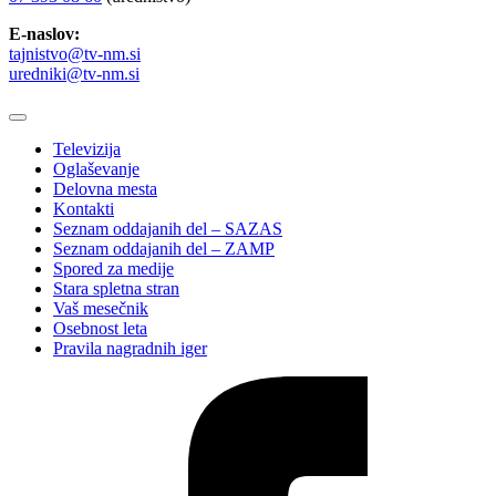
E-naslov:
tajnistvo@tv-nm.si
uredniki@tv-nm.si
Televizija
Oglaševanje
Delovna mesta
Kontakti
Seznam oddajanih del – SAZAS
Seznam oddajanih del – ZAMP
Spored za medije
Stara spletna stran
Vaš mesečnik
Osebnost leta
Pravila nagradnih iger