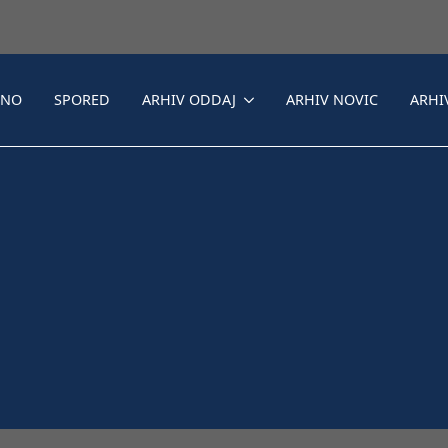
LNO
SPORED
ARHIV ODDAJ
ARHIV NOVIC
ARHI