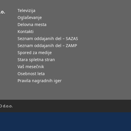
Televizija
.o.
Oglaševanje
Delovna mesta
Kontakti
Seznam oddajanih del – SAZAS
Seznam oddajanih del – ZAMP
Spored za medije
Stara spletna stran
Vaš mesečnik
Osebnost leta
Pravila nagradnih iger
 d.o.o.