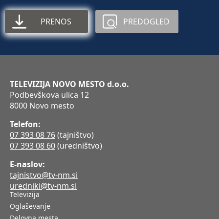
PRENOS
PREDOGLED
TELEVIZIJA NOVO MESTO d.o.o.
Podbevškova ulica 12
8000 Novo mesto
Telefon:
07 393 08 76
(tajništvo)
07 393 08 60
(uredništvo)
E-naslov:
tajnistvo@tv-nm.si
uredniki@tv-nm.si
Televizija
Oglaševanje
Delovna mesta