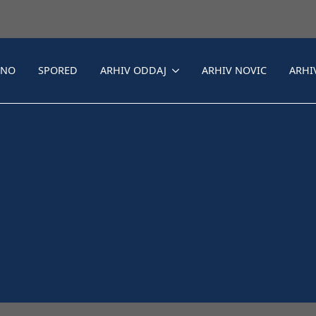
LNO
SPORED
ARHIV ODDAJ
ARHIV NOVIC
ARHI