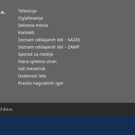
Televizija
.o.
Oglaševanje
Delovna mesta
Kontakti
Seznam oddajanih del – SAZAS
Seznam oddajanih del – ZAMP
Spored za medije
Stara spletna stran
Vaš mesečnik
Osebnost leta
Pravila nagradnih iger
 d.o.o.