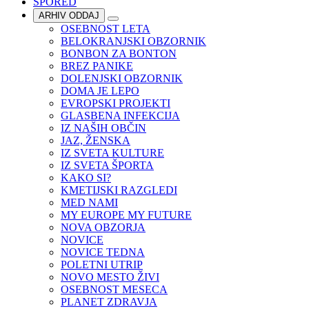
SPORED
ARHIV ODDAJ
OSEBNOST LETA
BELOKRANJSKI OBZORNIK
BONBON ZA BONTON
BREZ PANIKE
DOLENJSKI OBZORNIK
DOMA JE LEPO
EVROPSKI PROJEKTI
GLASBENA INFEKCIJA
IZ NAŠIH OBČIN
JAZ, ŽENSKA
IZ SVETA KULTURE
IZ SVETA ŠPORTA
KAKO SI?
KMETIJSKI RAZGLEDI
MED NAMI
MY EUROPE MY FUTURE
NOVA OBZORJA
NOVICE
NOVICE TEDNA
POLETNI UTRIP
NOVO MESTO ŽIVI
OSEBNOST MESECA
PLANET ZDRAVJA