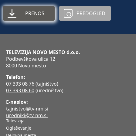
PRENOS
PREDOGLED
TELEVIZIJA NOVO MESTO d.o.o.
Podbevškova ulica 12
8000 Novo mesto
Telefon:
07 393 08 76
(tajništvo)
07 393 08 60
(uredništvo)
E-naslov:
tajnistvo@tv-nm.si
uredniki@tv-nm.si
Televizija
Oglaševanje
Delovna mesta