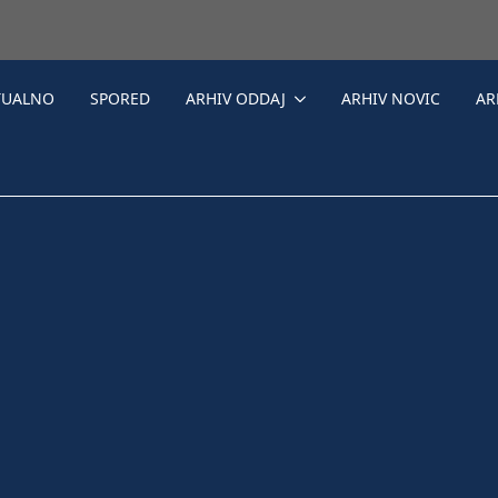
TUALNO
SPORED
ARHIV ODDAJ
ARHIV NOVIC
AR