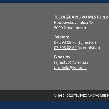
TELEVIZIJA NOVO MESTO d.o
Podbevškova ulica 12
8000 Novo mesto
Telefon:
07 393 08 76
(tajništvo)
07 393 08 60
(uredništvo)
E-naslov:
tajnistvo@tv-nm.si
uredniki@tv-nm.si
© 1989 - 2026 TELEVIZIJA NOVO MESTO