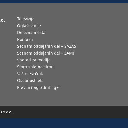
Televizija
.o.
Oglaševanje
Delovna mesta
Kontakti
Seznam oddajanih del – SAZAS
Seznam oddajanih del – ZAMP
Spored za medije
Stara spletna stran
Vaš mesečnik
Osebnost leta
Pravila nagradnih iger
 d.o.o.