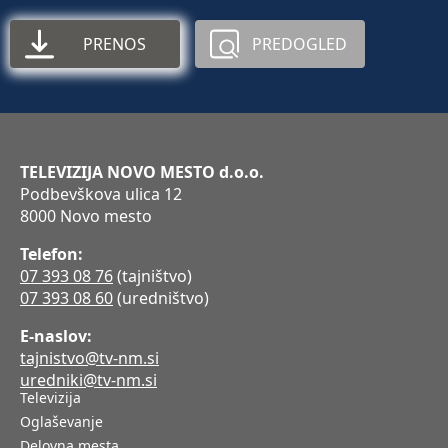
PRENOS
PREDOGLED
TELEVIZIJA NOVO MESTO d.o.o.
Podbevškova ulica 12
8000 Novo mesto
Telefon:
07 393 08 76
(tajništvo)
07 393 08 60
(uredništvo)
E-naslov:
tajnistvo@tv-nm.si
uredniki@tv-nm.si
Televizija
Oglaševanje
Delovna mesta