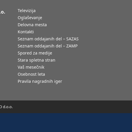
Televizija
.o.
Oglaševanje
Delovna mesta
Kontakti
Seznam oddajanih del – SAZAS
Seznam oddajanih del – ZAMP
Spored za medije
Stara spletna stran
Vaš mesečnik
Osebnost leta
Pravila nagradnih iger
 d.o.o.