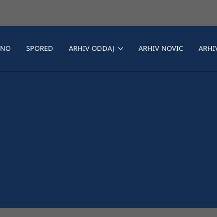
LNO
SPORED
ARHIV ODDAJ
ARHIV NOVIC
ARHI