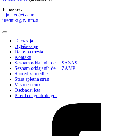
E-naslov:
tajnistvo@tv-nm.si
uredniki@tv-nm.si
Televizija
Oglaševanje
Delovna mesta
Kontakti
Seznam oddajanih del – SAZAS
Seznam oddajanih del – ZAMP
Spored za medije
Stara spletna stran
Vaš mesečnik
Osebnost leta
Pravila nagradnih iger