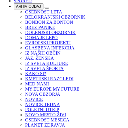
SPORED
ARHIV ODDAJ
OSEBNOST LETA
BELOKRANJSKI OBZORNIK
BONBON ZA BONTON
BREZ PANIKE
DOLENJSKI OBZORNIK
DOMA JE LEPO
EVROPSKI PROJEKTI
GLASBENA INFEKCIJA
IZ NAŠIH OBČIN
JAZ, ŽENSKA
IZ SVETA KULTURE
IZ SVETA ŠPORTA
KAKO SI?
KMETIJSKI RAZGLEDI
MED NAMI
MY EUROPE MY FUTURE
NOVA OBZORJA
NOVICE
NOVICE TEDNA
POLETNI UTRIP
NOVO MESTO ŽIVI
OSEBNOST MESECA
PLANET ZDRAVJA