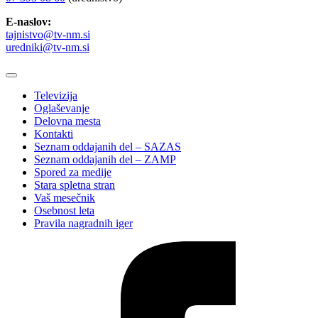
E-naslov:
tajnistvo@tv-nm.si
uredniki@tv-nm.si
Televizija
Oglaševanje
Delovna mesta
Kontakti
Seznam oddajanih del – SAZAS
Seznam oddajanih del – ZAMP
Spored za medije
Stara spletna stran
Vaš mesečnik
Osebnost leta
Pravila nagradnih iger