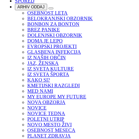
SPORED
ARHIV ODDAJ
OSEBNOST LETA
BELOKRANJSKI OBZORNIK
BONBON ZA BONTON
BREZ PANIKE
DOLENJSKI OBZORNIK
DOMA JE LEPO
EVROPSKI PROJEKTI
GLASBENA INFEKCIJA
IZ NAŠIH OBČIN
JAZ, ŽENSKA
IZ SVETA KULTURE
IZ SVETA ŠPORTA
KAKO SI?
KMETIJSKI RAZGLEDI
MED NAMI
MY EUROPE MY FUTURE
NOVA OBZORJA
NOVICE
NOVICE TEDNA
POLETNI UTRIP
NOVO MESTO ŽIVI
OSEBNOST MESECA
PLANET ZDRAVJA