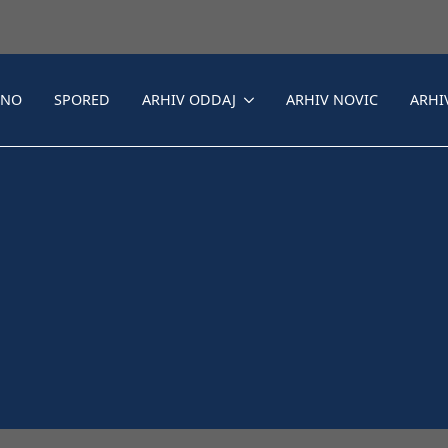
LNO
SPORED
ARHIV ODDAJ
ARHIV NOVIC
ARHI