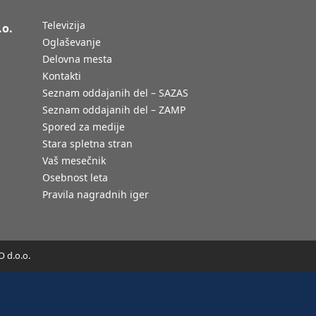
Televizija
.o.
Oglaševanje
Delovna mesta
Kontakti
Seznam oddajanih del – SAZAS
Seznam oddajanih del – ZAMP
Spored za medije
Stara spletna stran
Vaš mesečnik
Osebnost leta
Pravila nagradnih iger
 d.o.o.