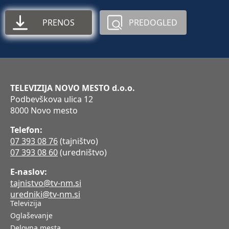
PRENOS
PREDOGLED
TELEVIZIJA NOVO MESTO d.o.o.
Podbevškova ulica 12
8000 Novo mesto
Telefon:
07 393 08 76
(tajništvo)
07 393 08 60
(uredništvo)
E-naslov:
tajnistvo@tv-nm.si
uredniki@tv-nm.si
Televizija
Oglaševanje
Delovna mesta