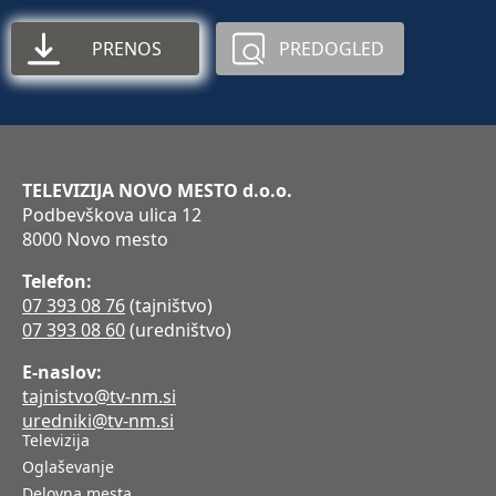
PRENOS
PREDOGLED
TELEVIZIJA NOVO MESTO d.o.o.
Podbevškova ulica 12
8000 Novo mesto
Telefon:
07 393 08 76
(tajništvo)
07 393 08 60
(uredništvo)
E-naslov:
tajnistvo@tv-nm.si
uredniki@tv-nm.si
Televizija
Oglaševanje
Delovna mesta