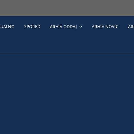
TUALNO
SPORED
ARHIV ODDAJ
ARHIV NOVIC
AR