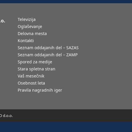
Televizija
.o.
Oglaševanje
Delovna mesta
Kontakti
Seznam oddajanih del – SAZAS
Seznam oddajanih del – ZAMP
Spored za medije
Stara spletna stran
Vaš mesečnik
Osebnost leta
Pravila nagradnih iger
 d.o.o.