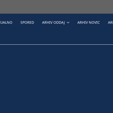
TUALNO
SPORED
ARHIV ODDAJ
ARHIV NOVIC
AR