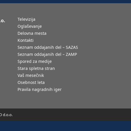
Televizija
.o.
Oglaševanje
Delovna mesta
Kontakti
Seznam oddajanih del – SAZAS
Seznam oddajanih del – ZAMP
Spored za medije
Stara spletna stran
Vaš mesečnik
Osebnost leta
Pravila nagradnih iger
 d.o.o.