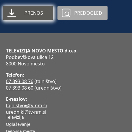
PRENOS
PREDOGLED
TELEVIZIJA NOVO MESTO d.o.o.
Podbevškova ulica 12
8000 Novo mesto
Telefon:
07 393 08 76
(tajništvo)
07 393 08 60
(uredništvo)
E-naslov:
tajnistvo@tv-nm.si
uredniki@tv-nm.si
Televizija
Oglaševanje
Delovna mesta