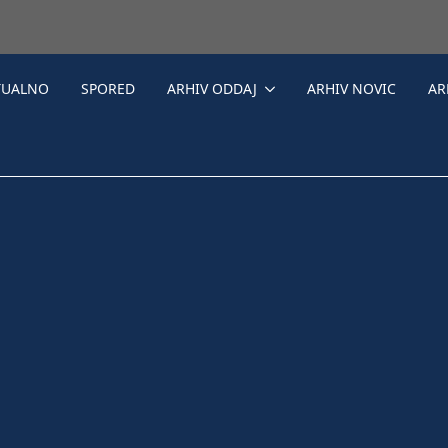
TUALNO
SPORED
ARHIV ODDAJ
ARHIV NOVIC
AR