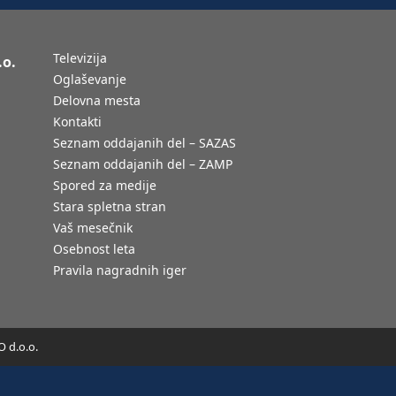
Televizija
.o.
Oglaševanje
Delovna mesta
Kontakti
Seznam oddajanih del – SAZAS
Seznam oddajanih del – ZAMP
Spored za medije
Stara spletna stran
Vaš mesečnik
Osebnost leta
Pravila nagradnih iger
 d.o.o.