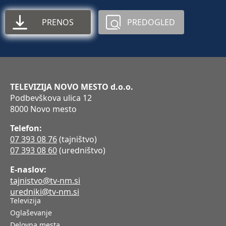
PRENOS
PREDOGLED
TELEVIZIJA NOVO MESTO d.o.o.
Podbevškova ulica 12
8000 Novo mesto
Telefon:
07 393 08 76
(tajništvo)
07 393 08 60
(uredništvo)
E-naslov:
tajnistvo@tv-nm.si
uredniki@tv-nm.si
Televizija
Oglaševanje
Delovna mesta