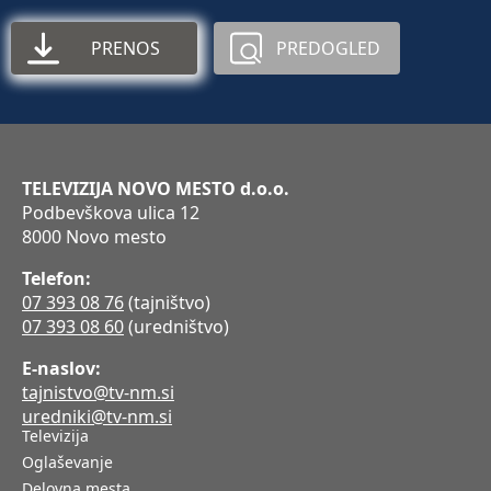
PRENOS
PREDOGLED
TELEVIZIJA NOVO MESTO d.o.o.
Podbevškova ulica 12
8000 Novo mesto
Telefon:
07 393 08 76
(tajništvo)
07 393 08 60
(uredništvo)
E-naslov:
tajnistvo@tv-nm.si
uredniki@tv-nm.si
Televizija
Oglaševanje
Delovna mesta