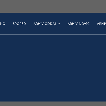
LNO
SPORED
ARHIV ODDAJ
ARHIV NOVIC
ARHI