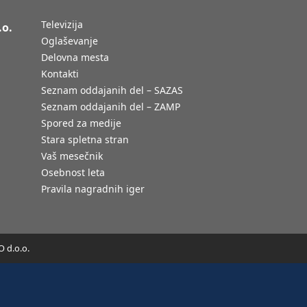
Televizija
.o.
Oglaševanje
Delovna mesta
Kontakti
Seznam oddajanih del – SAZAS
Seznam oddajanih del – ZAMP
Spored za medije
Stara spletna stran
Vaš mesečnik
Osebnost leta
Pravila nagradnih iger
 d.o.o.