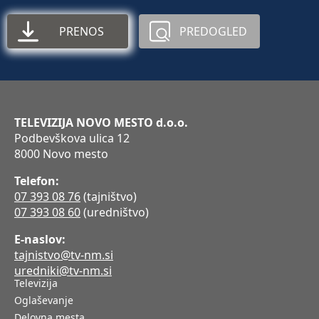
PRENOS
PREDOGLED
TELEVIZIJA NOVO MESTO d.o.o.
Podbevškova ulica 12
8000 Novo mesto
Telefon:
07 393 08 76
(tajništvo)
07 393 08 60
(uredništvo)
E-naslov:
tajnistvo@tv-nm.si
uredniki@tv-nm.si
Televizija
Oglaševanje
Delovna mesta