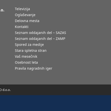
Televizija
.o.
Oglaševanje
Delovna mesta
Kontakti
Seznam oddajanih del – SAZAS
Seznam oddajanih del – ZAMP
Spored za medije
Stara spletna stran
Vaš mesečnik
Osebnost leta
Pravila nagradnih iger
 d.o.o.