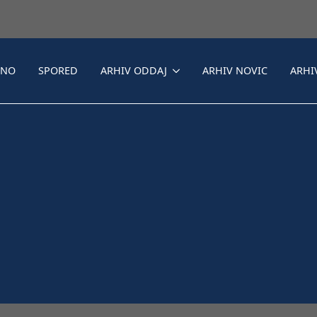
LNO
SPORED
ARHIV ODDAJ
ARHIV NOVIC
ARHI