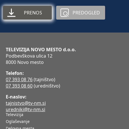
PRENOS
PREDOGLED
TELEVIZIJA NOVO MESTO d.o.o.
Podbevškova ulica 12
8000 Novo mesto
Telefon:
07 393 08 76
(tajništvo)
07 393 08 60
(uredništvo)
E-naslov:
tajnistvo@tv-nm.si
uredniki@tv-nm.si
Televizija
Oglaševanje
Delovna mesta