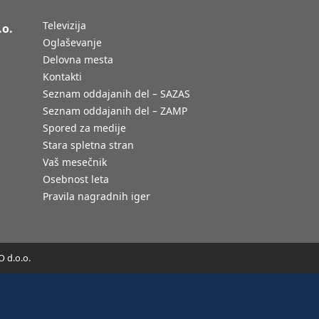
Televizija
.o.
Oglaševanje
Delovna mesta
Kontakti
Seznam oddajanih del – SAZAS
Seznam oddajanih del – ZAMP
Spored za medije
Stara spletna stran
Vaš mesečnik
Osebnost leta
Pravila nagradnih iger
 d.o.o.