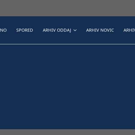
LNO
SPORED
ARHIV ODDAJ
ARHIV NOVIC
ARHI