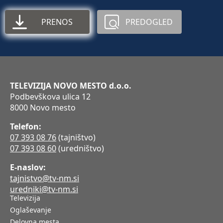
PRENOS
PREDOGLED
TELEVIZIJA NOVO MESTO d.o.o.
Podbevškova ulica 12
8000 Novo mesto
Telefon:
07 393 08 76
(tajništvo)
07 393 08 60
(uredništvo)
E-naslov:
tajnistvo@tv-nm.si
uredniki@tv-nm.si
Televizija
Oglaševanje
Delovna mesta