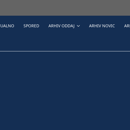
TUALNO
SPORED
ARHIV ODDAJ
ARHIV NOVIC
AR