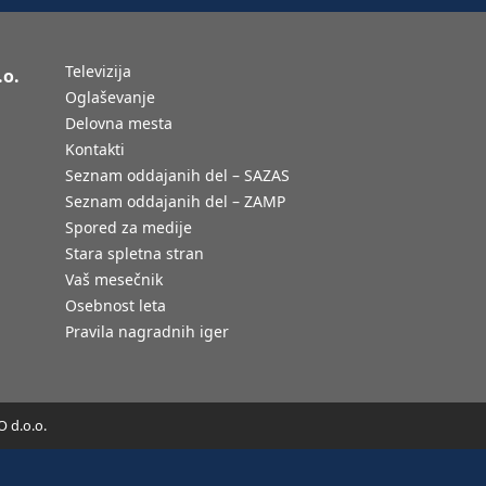
Televizija
.o.
Oglaševanje
Delovna mesta
Kontakti
Seznam oddajanih del – SAZAS
Seznam oddajanih del – ZAMP
Spored za medije
Stara spletna stran
Vaš mesečnik
Osebnost leta
Pravila nagradnih iger
 d.o.o.