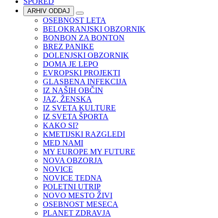
SPORED
ARHIV ODDAJ
OSEBNOST LETA
BELOKRANJSKI OBZORNIK
BONBON ZA BONTON
BREZ PANIKE
DOLENJSKI OBZORNIK
DOMA JE LEPO
EVROPSKI PROJEKTI
GLASBENA INFEKCIJA
IZ NAŠIH OBČIN
JAZ, ŽENSKA
IZ SVETA KULTURE
IZ SVETA ŠPORTA
KAKO SI?
KMETIJSKI RAZGLEDI
MED NAMI
MY EUROPE MY FUTURE
NOVA OBZORJA
NOVICE
NOVICE TEDNA
POLETNI UTRIP
NOVO MESTO ŽIVI
OSEBNOST MESECA
PLANET ZDRAVJA