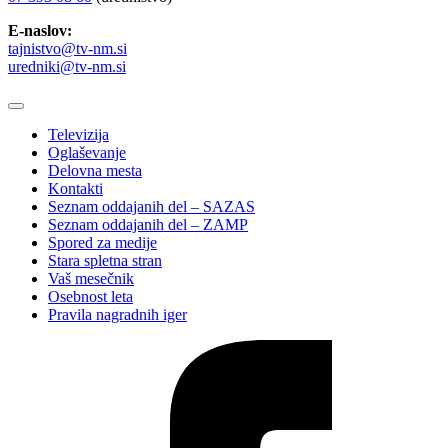
E-naslov:
tajnistvo@tv-nm.si
uredniki@tv-nm.si
Televizija
Oglaševanje
Delovna mesta
Kontakti
Seznam oddajanih del – SAZAS
Seznam oddajanih del – ZAMP
Spored za medije
Stara spletna stran
Vaš mesečnik
Osebnost leta
Pravila nagradnih iger