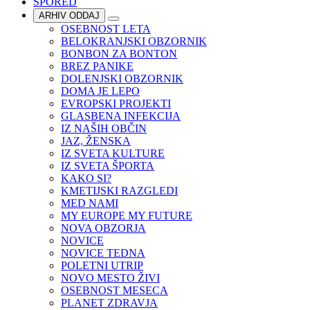
SPORED
ARHIV ODDAJ
OSEBNOST LETA
BELOKRANJSKI OBZORNIK
BONBON ZA BONTON
BREZ PANIKE
DOLENJSKI OBZORNIK
DOMA JE LEPO
EVROPSKI PROJEKTI
GLASBENA INFEKCIJA
IZ NAŠIH OBČIN
JAZ, ŽENSKA
IZ SVETA KULTURE
IZ SVETA ŠPORTA
KAKO SI?
KMETIJSKI RAZGLEDI
MED NAMI
MY EUROPE MY FUTURE
NOVA OBZORJA
NOVICE
NOVICE TEDNA
POLETNI UTRIP
NOVO MESTO ŽIVI
OSEBNOST MESECA
PLANET ZDRAVJA