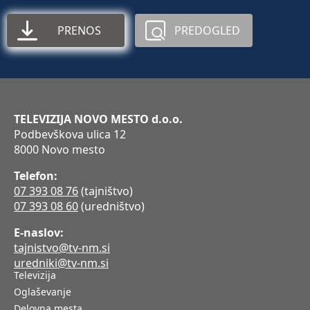
PRENOS
PREDOGLED
TELEVIZIJA NOVO MESTO d.o.o.
Podbevškova ulica 12
8000 Novo mesto
Telefon:
07 393 08 76
(tajništvo)
07 393 08 60
(uredništvo)
E-naslov:
tajnistvo@tv-nm.si
uredniki@tv-nm.si
Televizija
Oglaševanje
Delovna mesta