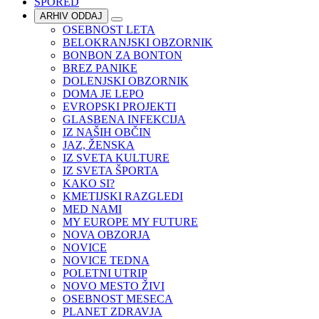
SPORED
ARHIV ODDAJ
OSEBNOST LETA
BELOKRANJSKI OBZORNIK
BONBON ZA BONTON
BREZ PANIKE
DOLENJSKI OBZORNIK
DOMA JE LEPO
EVROPSKI PROJEKTI
GLASBENA INFEKCIJA
IZ NAŠIH OBČIN
JAZ, ŽENSKA
IZ SVETA KULTURE
IZ SVETA ŠPORTA
KAKO SI?
KMETIJSKI RAZGLEDI
MED NAMI
MY EUROPE MY FUTURE
NOVA OBZORJA
NOVICE
NOVICE TEDNA
POLETNI UTRIP
NOVO MESTO ŽIVI
OSEBNOST MESECA
PLANET ZDRAVJA