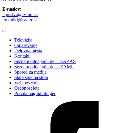
E-naslov:
tajnistvo@tv-nm.si
uredniki@tv-nm.si
Televizija
Oglaševanje
Delovna mesta
Kontakti
Seznam oddajanih del – SAZAS
Seznam oddajanih del – ZAMP
Spored za medije
Stara spletna stran
Vaš mesečnik
Osebnost leta
Pravila nagradnih iger