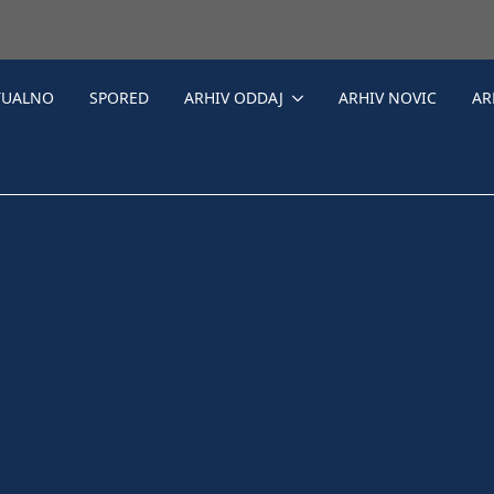
TUALNO
SPORED
ARHIV ODDAJ
ARHIV NOVIC
AR