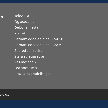
Televizija
.o.
Oglaševanje
Delovna mesta
Kontakti
Seznam oddajanih del – SAZAS
Seznam oddajanih del – ZAMP
Spored za medije
Stara spletna stran
Vaš mesečnik
Osebnost leta
Pravila nagradnih iger
 d.o.o.