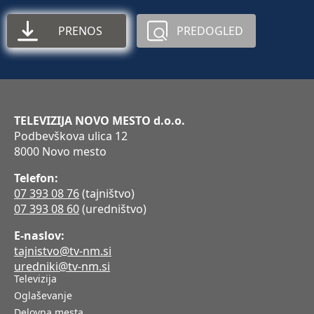
PRENOS
PREDOGLED
TELEVIZIJA NOVO MESTO d.o.o.
Podbevškova ulica 12
8000 Novo mesto
Telefon:
07 393 08 76
(tajništvo)
07 393 08 60
(uredništvo)
E-naslov:
tajnistvo@tv-nm.si
uredniki@tv-nm.si
Televizija
Oglaševanje
Delovna mesta